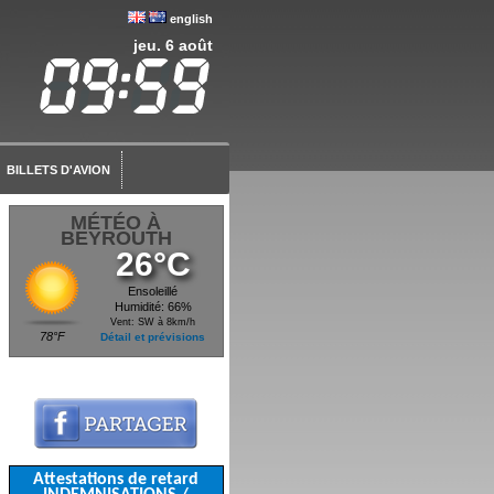
english
jeu. 6 août
BILLETS D'AVION
MÉTÉO À
BEYROUTH
26°C
Ensoleillé
Humidité: 66%
Vent: SW à 8km/h
78°F
Détail et prévisions
Attestations de retard