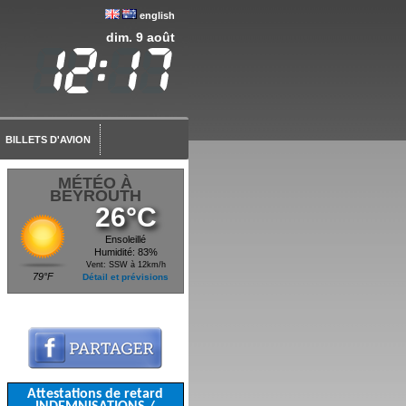
english
dim. 9 août
BILLETS D'AVION
MÉTÉO À
BEYROUTH
26°C
Ensoleillé
Humidité: 83%
Vent: SSW à 12km/h
79°F
Détail et prévisions
Attestations de retard