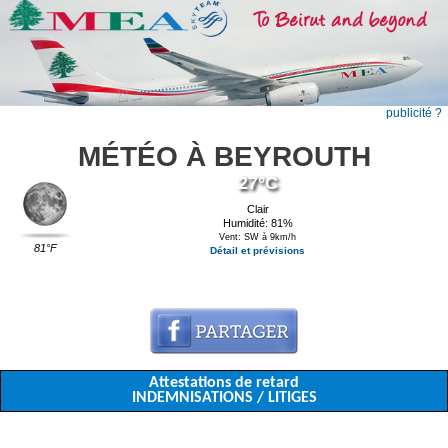
publicité ?
MÉTÉO À BEYROUTH
27°C
Clair
Humidité: 81%
Vent: SW à 9km/h
81°F
Détail et prévisions
Attestations de retard
INDEMNISATIONS / LITIGES