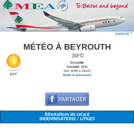
publicité ?
MÉTÉO À BEYROUTH
28°C
Ensoleillé
Humidité: 61%
Vent: WSW à 13km/h
83°F
Détail et prévisions
Attestations de retard
INDEMNISATIONS / LITIGES