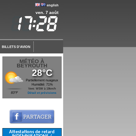
english
ven. 7 août
BILLETS D'AVION
MÉTÉO À
BEYROUTH
28°C
Partiellement nuageux
Humidité: 71%
Vent: WSW à 19km/h
83°F
Détail et prévisions
Attestations de retard