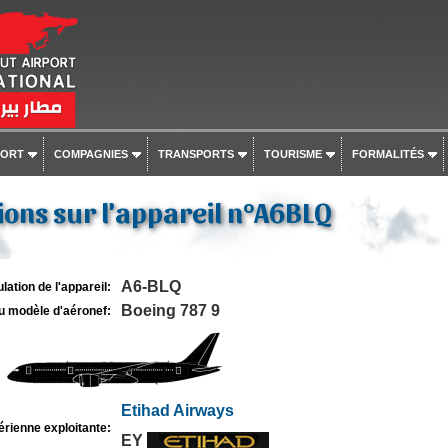
PORT
COMPAGNIES
TRANSPORTS
TOURISME
FORMALITÉS
ons sur l'appareil n°A6BLQ
A6-BLQ
lation de l'appareil:
Boeing 787 9
u modèle d'aéronef:
Etihad Airways
rienne exploitante:
EY