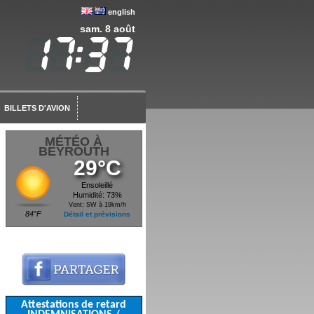
english
sam. 8 août
BILLETS D'AVION
MÉTÉO À
BEYROUTH
29°C
Ensoleillé
Humidité: 73%
Vent: SW à 19km/h
84°F
Détail et prévisions
Attestations de retard