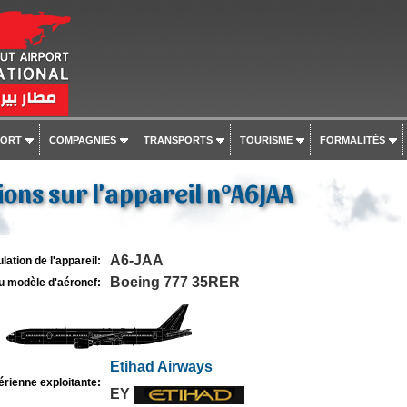
PORT
COMPAGNIES
TRANSPORTS
TOURISME
FORMALITÉS
ons sur l'appareil n°A6JAA
A6-JAA
lation de l'appareil:
Boeing 777 35RER
u modèle d'aéronef:
Etihad Airways
rienne exploitante:
EY