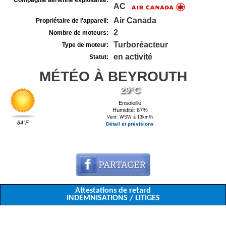
Compagnie aérienne exploitante:
AC
Air Canada
Propriétaire de l'appareil:
2
Nombre de moteurs:
Turboréacteur
Type de moteur:
en activité
Statut:
MÉTÉO À BEYROUTH
29°C
Ensoleillé
Humidité: 67%
Vent: WSW à 13km/h
84°F
Détail et prévisions
Attestations de retard
INDEMNISATIONS / LITIGES