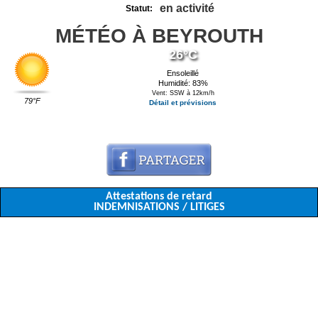
en activité
Statut:
MÉTÉO À BEYROUTH
26°C
Ensoleillé
Humidité: 83%
Vent: SSW à 12km/h
79°F
Détail et prévisions
Attestations de retard
INDEMNISATIONS / LITIGES