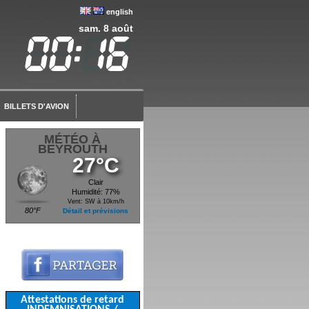
english
sam. 8 août
BILLETS D'AVION
MÉTÉO À
BEYROUTH
27°C
Clair
Humidité: 77%
Vent: SW à 10km/h
80°F
Détail et prévisions
Attestations de retard