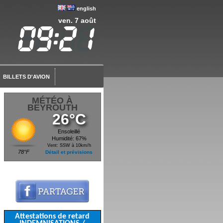
english
ven. 7 août
BILLETS D'AVION
MÉTÉO À
BEYROUTH
26°C
Ensoleillé
Humidité: 67%
Vent: SSW à 10km/h
78°F
Détail et prévisions
Attestations de retard