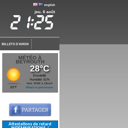
english
jeu. 6 août
BILLETS D'AVION
MÉTÉO À
BEYROUTH
28°C
Ensoleillé
Humidité: 61%
Vent: WSW à 13km/h
83°F
Détail et prévisions
Attestations de retard