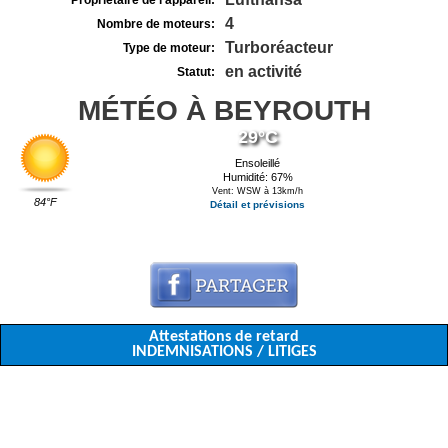
Propriétaire de l'appareil:
4
Nombre de moteurs:
Turboréacteur
Type de moteur:
en activité
Statut:
MÉTÉO À BEYROUTH
29°C
Ensoleillé
Humidité: 67%
Vent: WSW à 13km/h
84°F
Détail et prévisions
Attestations de retard
INDEMNISATIONS / LITIGES