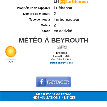
LH
Lufthansa
Propriétaire de l'appareil:
2
Nombre de moteurs:
Turboréacteur
Type de moteur:
2
Moteur:
en activité
Statut:
MÉTÉO À BEYROUTH
26°C
Ensoleillé
Humidité: 76%
Vent: SSW à 14km/h
79°F
Détail et prévisions
Attestations de retard
INDEMNISATIONS / LITIGES