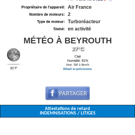
Air France
Propriétaire de l'appareil:
2
Nombre de moteurs:
Turboréacteur
Type de moteur:
en activité
Statut:
MÉTÉO À BEYROUTH
27°C
Clair
Humidité: 81%
Vent: SW à 9km/h
81°F
Détail et prévisions
Attestations de retard
INDEMNISATIONS / LITIGES