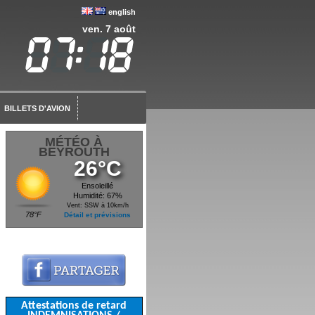
english
ven. 7 août
BILLETS D'AVION
MÉTÉO À
BEYROUTH
26°C
Ensoleillé
Humidité: 67%
Vent: SSW à 10km/h
78°F
Détail et prévisions
Attestations de retard