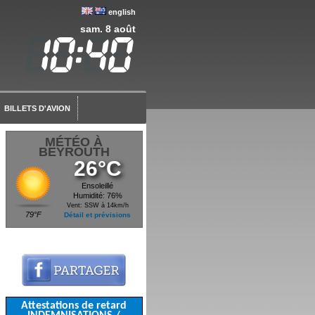
english
sam. 8 août
BILLETS D'AVION
MÉTÉO À
BEYROUTH
26°C
Ensoleillé
Humidité: 76%
Vent: SSW à 14km/h
79°F
Détail et prévisions
Attestations de retard