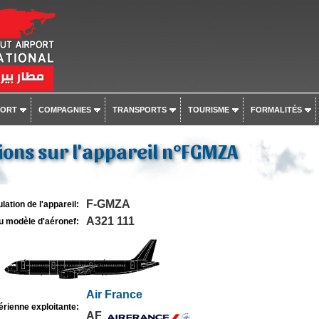
PORT
COMPAGNIES
TRANSPORTS
TOURISME
FORMALITÉS
ons sur l'appareil n°FGMZA
F-GMZA
lation de l'appareil:
A321 111
u modèle d'aéronef:
Air France
rienne exploitante:
AF