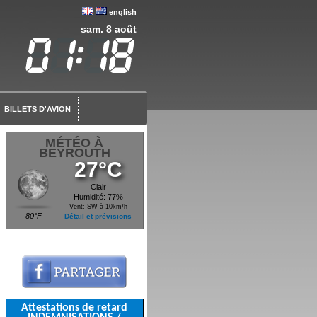
english
sam. 8 août
BILLETS D'AVION
MÉTÉO À
BEYROUTH
27°C
Clair
Humidité: 77%
Vent: SW à 10km/h
80°F
Détail et prévisions
Attestations de retard