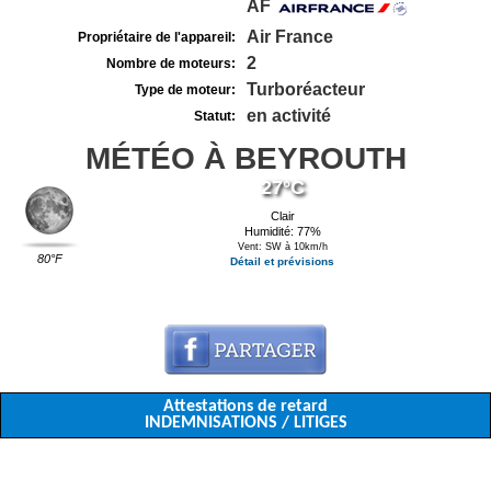
AF
Air France
Propriétaire de l'appareil:
2
Nombre de moteurs:
Turboréacteur
Type de moteur:
en activité
Statut:
MÉTÉO À BEYROUTH
27°C
Clair
Humidité: 77%
Vent: SW à 10km/h
80°F
Détail et prévisions
Attestations de retard
INDEMNISATIONS / LITIGES