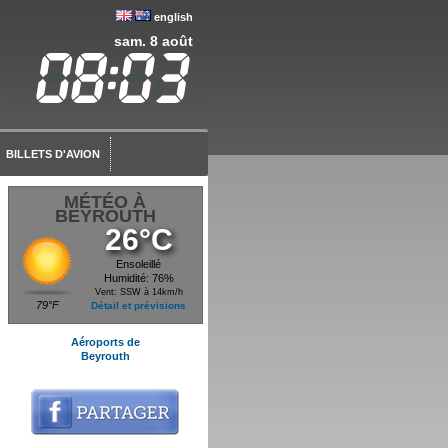
english
sam. 8 août
BILLETS D'AVION
MÉTÉO À
BEYROUTH
26°C
Ensoleillé
Humidité: 76%
Vent: SSW à 14km/h
79°F
Détail et prévisions
Aéroports de
Beyrouth