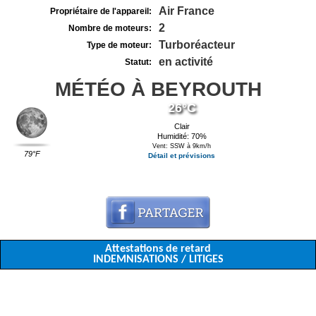
Air France
Propriétaire de l'appareil:
2
Nombre de moteurs:
Turboréacteur
Type de moteur:
en activité
Statut:
MÉTÉO À BEYROUTH
26°C
Clair
Humidité: 70%
Vent: SSW à 9km/h
79°F
Détail et prévisions
Attestations de retard
INDEMNISATIONS / LITIGES