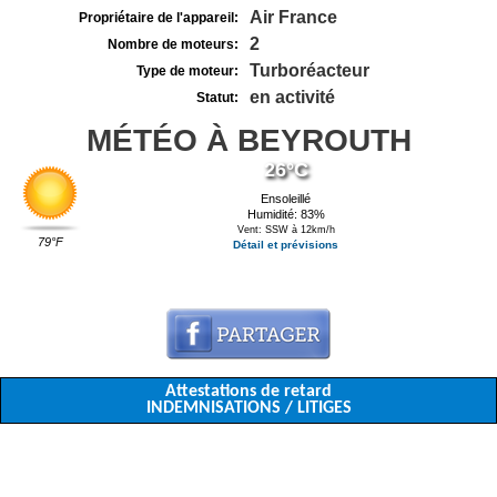
Air France
Propriétaire de l'appareil:
2
Nombre de moteurs:
Turboréacteur
Type de moteur:
en activité
Statut:
MÉTÉO À BEYROUTH
26°C
Ensoleillé
Humidité: 83%
Vent: SSW à 12km/h
79°F
Détail et prévisions
Attestations de retard
INDEMNISATIONS / LITIGES