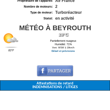
Air France
Propriétaire de l'appareil:
2
Nombre de moteurs:
Turboréacteur
Type de moteur:
en activité
Statut:
MÉTÉO À BEYROUTH
28°C
Partiellement nuageux
Humidité: 71%
Vent: WSW à 19km/h
83°F
Détail et prévisions
Attestations de retard
INDEMNISATIONS / LITIGES