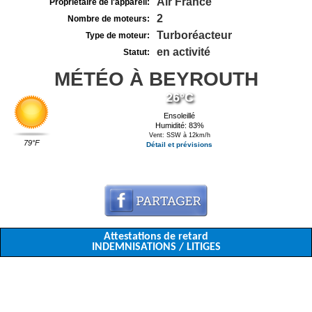
Air France
Propriétaire de l'appareil:
2
Nombre de moteurs:
Turboréacteur
Type de moteur:
en activité
Statut:
MÉTÉO À BEYROUTH
26°C
Ensoleillé
Humidité: 83%
Vent: SSW à 12km/h
79°F
Détail et prévisions
Attestations de retard
INDEMNISATIONS / LITIGES