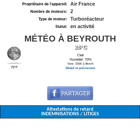
Air France
Propriétaire de l'appareil:
2
Nombre de moteurs:
Turboréacteur
Type de moteur:
en activité
Statut:
MÉTÉO À BEYROUTH
26°C
Clair
Humidité: 70%
Vent: SSW à 9km/h
79°F
Détail et prévisions
Attestations de retard
INDEMNISATIONS / LITIGES