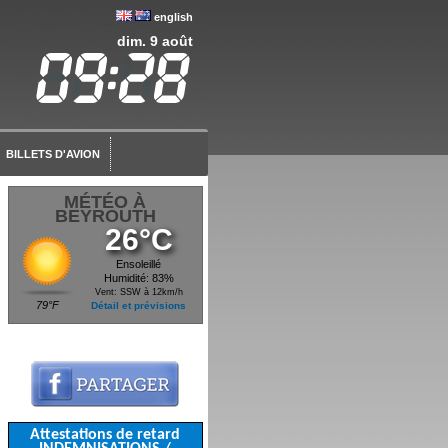
english
dim. 9 août
BILLETS D'AVION
MÉTÉO À
BEYROUTH
26°C
Ensoleillé
Humidité: 83%
Vent: SSW à 12km/h
79°F
Détail et prévisions
Attestations de retard