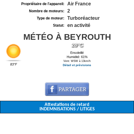
Air France
Propriétaire de l'appareil:
2
Nombre de moteurs:
Turboréacteur
Type de moteur:
en activité
Statut:
MÉTÉO À BEYROUTH
28°C
Ensoleillé
Humidité: 61%
Vent: WSW à 13km/h
83°F
Détail et prévisions
Attestations de retard
INDEMNISATIONS / LITIGES