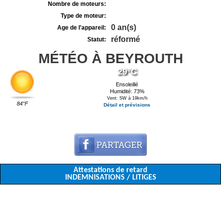
Nombre de moteurs:
Type de moteur:
0 an(s)
Age de l'appareil:
réformé
Statut:
MÉTÉO À BEYROUTH
29°C
Ensoleillé
Humidité: 73%
Vent: SW à 19km/h
84°F
Détail et prévisions
Attestations de retard
INDEMNISATIONS / LITIGES