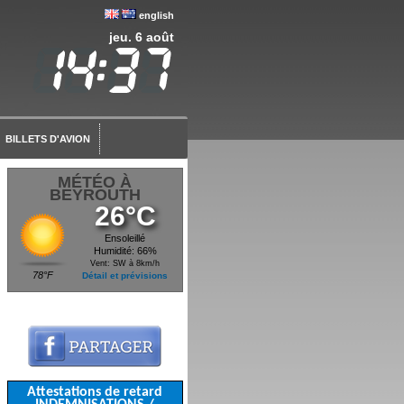
english
jeu. 6 août
BILLETS D'AVION
MÉTÉO À
BEYROUTH
26°C
Ensoleillé
Humidité: 66%
Vent: SW à 8km/h
78°F
Détail et prévisions
Attestations de retard