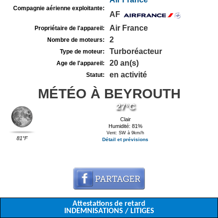
Compagnie aérienne exploitante:
AF
Air France
Propriétaire de l'appareil:
2
Nombre de moteurs:
Turboréacteur
Type de moteur:
20 an(s)
Age de l'appareil:
en activité
Statut:
MÉTÉO À BEYROUTH
27°C
Clair
Humidité: 81%
Vent: SW à 9km/h
81°F
Détail et prévisions
Attestations de retard
INDEMNISATIONS / LITIGES