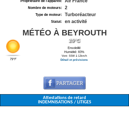
Air France
Propriétaire de l'appareil:
2
Nombre de moteurs:
Turboréacteur
Type de moteur:
en activité
Statut:
MÉTÉO À BEYROUTH
26°C
Ensoleillé
Humidité: 83%
Vent: SSW à 12km/h
79°F
Détail et prévisions
Attestations de retard
INDEMNISATIONS / LITIGES