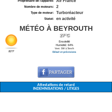
Air France
Propriétaire de l'appareil:
2
Nombre de moteurs:
Turboréacteur
Type de moteur:
en activité
Statut:
MÉTÉO À BEYROUTH
27°C
Ensoleillé
Humidité: 64%
Vent: SW à 5km/h
80°F
Détail et prévisions
Attestations de retard
INDEMNISATIONS / LITIGES