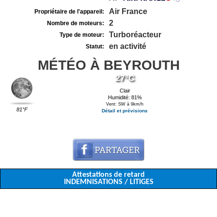
Air France
Propriétaire de l'appareil:
2
Nombre de moteurs:
Turboréacteur
Type de moteur:
en activité
Statut:
MÉTÉO À BEYROUTH
27°C
Clair
Humidité: 81%
Vent: SW à 9km/h
81°F
Détail et prévisions
Attestations de retard
INDEMNISATIONS / LITIGES