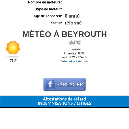
Nombre de moteurs:
Type de moteur:
0 an(s)
Age de l'appareil:
réformé
Statut:
MÉTÉO À BEYROUTH
26°C
Ensoleillé
Humidité: 83%
Vent: SSW à 12km/h
79°F
Détail et prévisions
Attestations de retard
INDEMNISATIONS / LITIGES