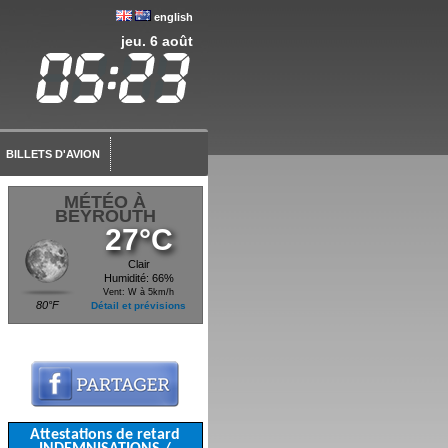
english
jeu. 6 août
BILLETS D'AVION
MÉTÉO À
BEYROUTH
27°C
Clair
Humidité: 66%
Vent: W à 5km/h
80°F
Détail et prévisions
Attestations de retard