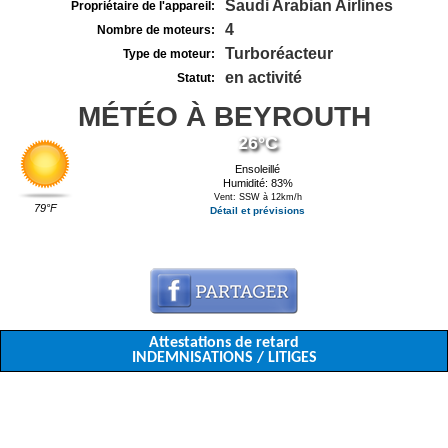
Saudi Arabian Airlines
Propriétaire de l'appareil:
4
Nombre de moteurs:
Turboréacteur
Type de moteur:
en activité
Statut:
MÉTÉO À BEYROUTH
26°C
Ensoleillé
Humidité: 83%
Vent: SSW à 12km/h
79°F
Détail et prévisions
Attestations de retard
INDEMNISATIONS / LITIGES