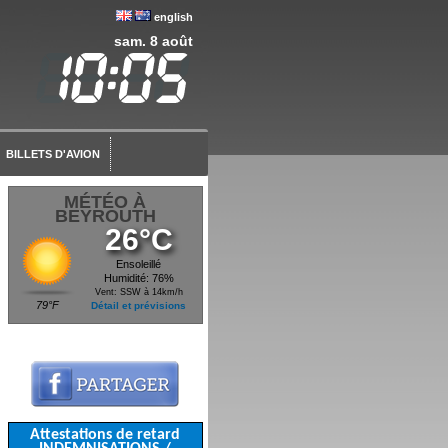
english
sam. 8 août
BILLETS D'AVION
MÉTÉO À
BEYROUTH
26°C
Ensoleillé
Humidité: 76%
Vent: SSW à 14km/h
79°F
Détail et prévisions
Attestations de retard