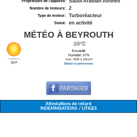
Saudi Arabian Airlines
Propriétaire de l'appareil:
2
Nombre de moteurs:
Turboréacteur
Type de moteur:
en activité
Statut:
MÉTÉO À BEYROUTH
26°C
Ensoleillé
Humidité: 67%
Vent: SSW à 10km/h
78°F
Détail et prévisions
Attestations de retard
INDEMNISATIONS / LITIGES