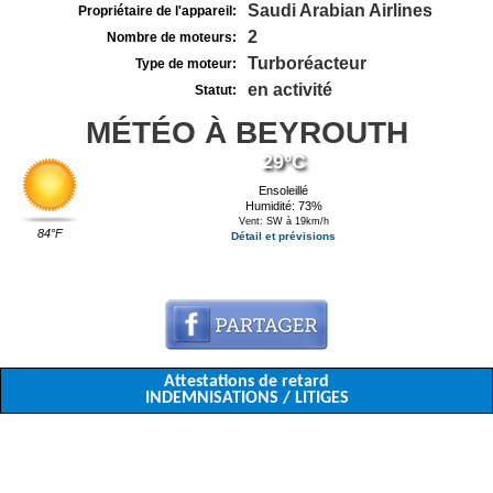
Saudi Arabian Airlines
Propriétaire de l'appareil:
2
Nombre de moteurs:
Turboréacteur
Type de moteur:
en activité
Statut:
MÉTÉO À BEYROUTH
29°C
Ensoleillé
Humidité: 73%
Vent: SW à 19km/h
84°F
Détail et prévisions
Attestations de retard
INDEMNISATIONS / LITIGES