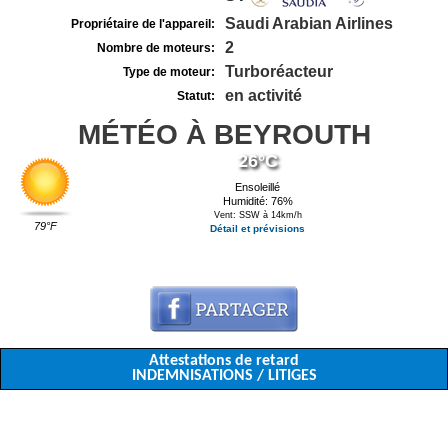
Saudi Arabian Airlines
Propriétaire de l'appareil:
2
Nombre de moteurs:
Turboréacteur
Type de moteur:
en activité
Statut:
MÉTÉO À BEYROUTH
26°C
Ensoleillé
Humidité: 76%
Vent: SSW à 14km/h
79°F
Détail et prévisions
Attestations de retard
INDEMNISATIONS / LITIGES