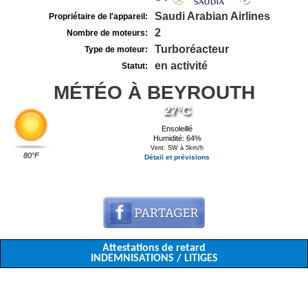
Saudi Arabian Airlines
Propriétaire de l'appareil:
2
Nombre de moteurs:
Turboréacteur
Type de moteur:
en activité
Statut:
MÉTÉO À BEYROUTH
27°C
Ensoleillé
Humidité: 64%
Vent: SW à 5km/h
80°F
Détail et prévisions
Attestations de retard
INDEMNISATIONS / LITIGES