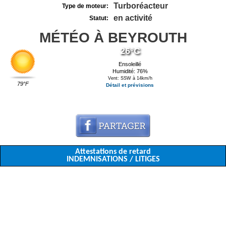
Turboréacteur
Type de moteur:
en activité
Statut:
MÉTÉO À BEYROUTH
26°C
Ensoleillé
Humidité: 76%
Vent: SSW à 14km/h
79°F
Détail et prévisions
Attestations de retard
INDEMNISATIONS / LITIGES