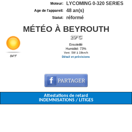
LYCOMING 0-320 SERIES
Moteur:
48 an(s)
Age de l'appareil:
réformé
Statut:
MÉTÉO À BEYROUTH
29°C
Ensoleillé
Humidité: 73%
Vent: SW à 19km/h
84°F
Détail et prévisions
Attestations de retard
INDEMNISATIONS / LITIGES