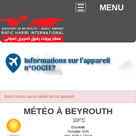
MENU
Informations sur l'appareil
n°OOGEE?
Nous n'avons aucun détail sur cet appareil
MÉTÉO À BEYROUTH
28°C
Ensoleillé
Humidité: 61%
Vent: WSW à 13km/h