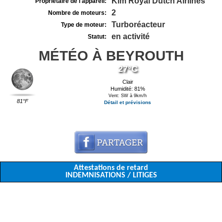
Klm Royal Dutch Airlines
Propriétaire de l'appareil:
2
Nombre de moteurs:
Turboréacteur
Type de moteur:
en activité
Statut:
MÉTÉO À BEYROUTH
27°C
Clair
Humidité: 81%
Vent: SW à 9km/h
81°F
Détail et prévisions
Attestations de retard
INDEMNISATIONS / LITIGES