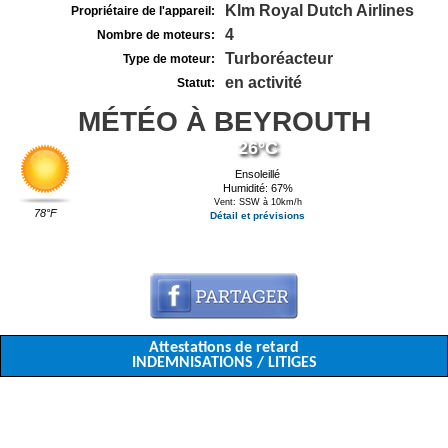
Klm Royal Dutch Airlines
Propriétaire de l'appareil:
4
Nombre de moteurs:
Turboréacteur
Type de moteur:
en activité
Statut:
MÉTÉO À BEYROUTH
26°C
Ensoleillé
Humidité: 67%
Vent: SSW à 10km/h
78°F
Détail et prévisions
Attestations de retard
INDEMNISATIONS / LITIGES