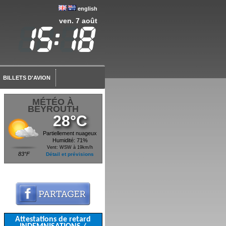
english
ven. 7 août
BILLETS D'AVION
MÉTÉO À
BEYROUTH
28°C
Partiellement nuageux
Humidité: 71%
Vent: WSW à 19km/h
83°F
Détail et prévisions
Attestations de retard