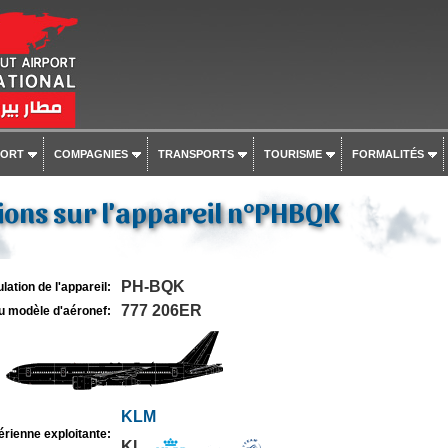
PORT
COMPAGNIES
TRANSPORTS
TOURISME
FORMALITÉS
ons sur l'appareil n°PHBQK
PH-BQK
lation de l'appareil:
777 206ER
u modèle d'aéronef:
KLM
rienne exploitante:
KL