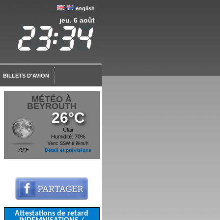
english
jeu. 6 août
BILLETS D'AVION
MÉTÉO À
BEYROUTH
26°C
Clair
Humidité: 70%
Vent: SSW à 9km/h
79°F
Détail et prévisions
Attestations de retard