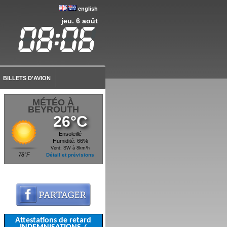
english
jeu. 6 août
BILLETS D'AVION
MÉTÉO À
BEYROUTH
26°C
Ensoleillé
Humidité: 66%
Vent: SW à 8km/h
78°F
Détail et prévisions
Attestations de retard