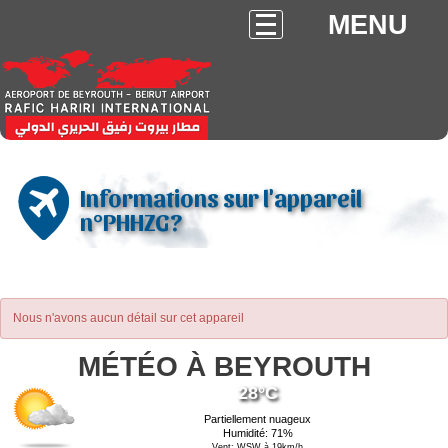
MENU
Informations sur l'appareil
n°PHHZG?
Nous n'avons aucun détail sur cet appareil
MÉTÉO À BEYROUTH
28°C
Partiellement nuageux
Humidité: 71%
Vent: WSW à 19km/h