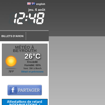
english
jeu. 6 août
BILLETS D'AVION
MÉTÉO À
BEYROUTH
26°C
Ensoleillé
Humidité: 66%
Vent: SW à 8km/h
78°F
Détail et prévisions
Attestations de retard